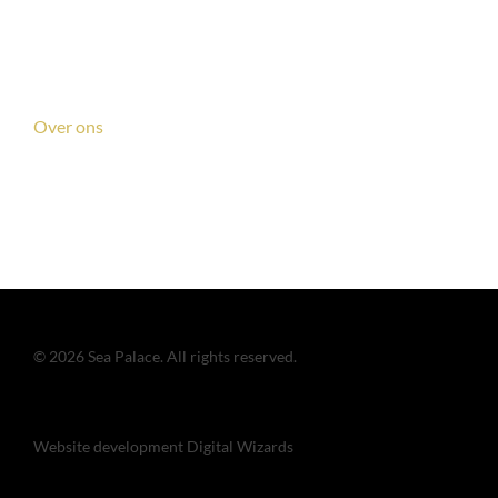
Menukaart
Dim Sum Amsterdam
Diner
Inspiratie
Over ons
Contact
© 2026 Sea Palace. All rights reserved.
Website development
Digital Wizards